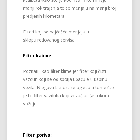
manji rok trajanja te se menjaju na manji broj
predjenih kilometara.
Filteri koji se najčešće menjaju u
sklopu redovanog servisa:
Filter kabine:
Poznatiji kao filter klime jer filter koji čisti
vazduh koji se od spolja ubacuje u kabinu
vozila. Njegova bitnost se ogleda u tome što
je to filter vazduha koji vozač udiše tokom
vožnje.
Filter goriva: