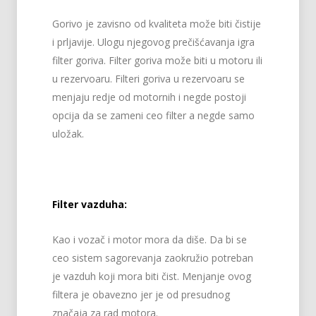
Gorivo je zavisno od kvaliteta može biti čistije
i prljavije. Ulogu njegovog prečišćavanja igra
filter goriva. Filter goriva može biti u motoru ili
u rezervoaru. Filteri goriva u rezervoaru se
menjaju redje od motornih i negde postoji
opcija da se zameni ceo filter a negde samo
uložak.
Filter vazduha:
Kao i vozač i motor mora da diše. Da bi se
ceo sistem sagorevanja zaokružio potreban
je vazduh koji mora biti čist. Menjanje ovog
filtera je obavezno jer je od presudnog
značaja za rad motora.