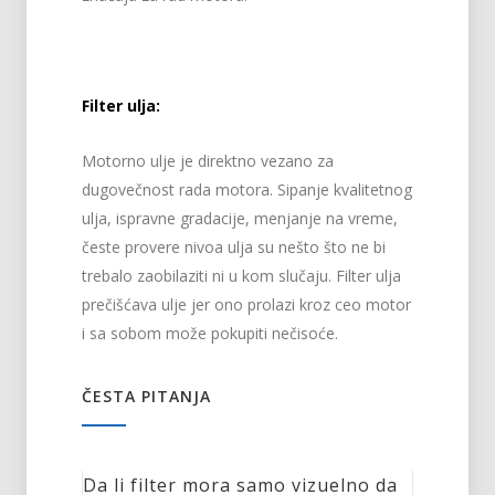
Filter ulja:
Motorno ulje je direktno vezano za
dugovečnost rada motora. Sipanje kvalitetnog
ulja, ispravne gradacije, menjanje na vreme,
česte provere nivoa ulja su nešto što ne bi
trebalo zaobilaziti ni u kom slučaju. Filter ulja
prečišćava ulje jer ono prolazi kroz ceo motor
i sa sobom može pokupiti nečisoće.
ČESTA PITANJA
Da li filter mora samo vizuelno da