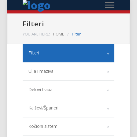
Filteri
YOU ARE HERE:
HOME
/
Filteri
Filteri
Ulja i maziva
Delovi trapa
Kaiševi/Španeri
Kočioni sistem