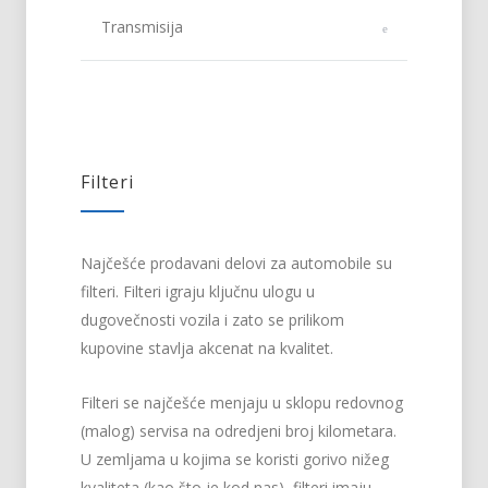
Transmisija
Filteri
Najčešće prodavani delovi za automobile su
filteri. Filteri igraju ključnu ulogu u
dugovečnosti vozila i zato se prilikom
kupovine stavlja akcenat na kvalitet.
Filteri se najčešće menjaju u sklopu redovnog
(malog) servisa na odredjeni broj kilometara.
U zemljama u kojima se koristi gorivo nižeg
kvaliteta (kao što je kod nas), filteri imaju